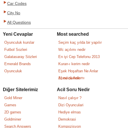
Car Codes
City No
All Questions
Yeni Cevaplar
Most searched
Oyunculuk kurslar
Seçim kaç yılda bir yapılır
Futbol Sozleri
Wc açılımı nedir
Galatasaray Sözleri
En iyi Cep Telefonu 2013
Emerald Brands
Kuran-ı kerim nedir
Oyunculuk
Eşek Hoşaftan Ne Anlar
Atasözü Anlamı
31 ne demek
Diğer Sitelerimiz
Acil Soru Nedir
Gold Miner
Nasıl çalışır ?
Games
Dizi Oyunculari
2D games
Hediye elmas
Goldminer
Demokrasi
Search Answers
Kompozisyon