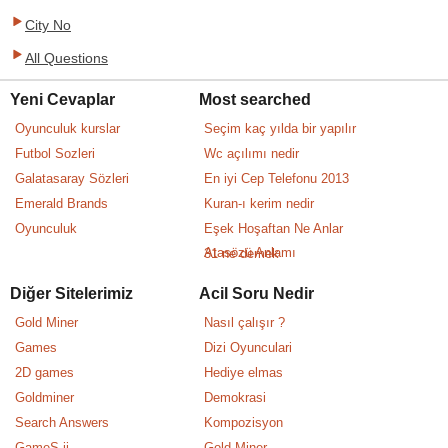
City No
All Questions
Yeni Cevaplar
Most searched
Oyunculuk kurslar
Seçim kaç yılda bir yapılır
Futbol Sozleri
Wc açılımı nedir
Galatasaray Sözleri
En iyi Cep Telefonu 2013
Emerald Brands
Kuran-ı kerim nedir
Oyunculuk
Eşek Hoşaftan Ne Anlar
Atasözü Anlamı
31 ne demek
Diğer Sitelerimiz
Acil Soru Nedir
Gold Miner
Nasıl çalışır ?
Games
Dizi Oyunculari
2D games
Hediye elmas
Goldminer
Demokrasi
Search Answers
Kompozisyon
GameS ii
Gold Miner