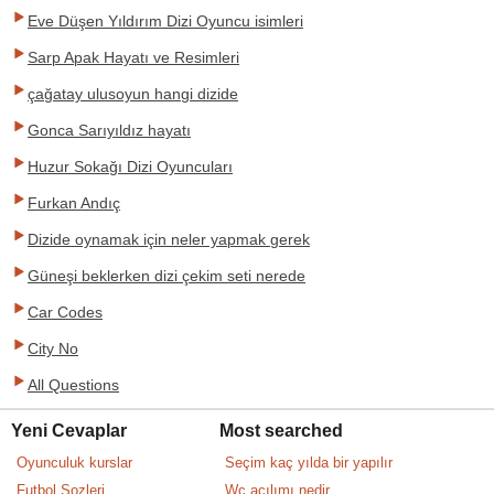
Eve Düşen Yıldırım Dizi Oyuncu isimleri
Sarp Apak Hayatı ve Resimleri
çağatay ulusoyun hangi dizide
Gonca Sarıyıldız hayatı
Huzur Sokağı Dizi Oyuncuları
Furkan Andıç
Dizide oynamak için neler yapmak gerek
Güneşi beklerken dizi çekim seti nerede
Car Codes
City No
All Questions
Yeni Cevaplar
Most searched
Oyunculuk kurslar
Seçim kaç yılda bir yapılır
Futbol Sozleri
Wc açılımı nedir