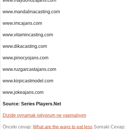
www.maydonozajans.com
www.mandalinacasting.com
www.imcajans.com
www.vitamincasting.com
www.dikacasting.com
www.pinocyojans.com
www.ruzgarcastajans.com
www.kirpicastmodel.com
www.jokeajans.com
Source: Series Players.Net
Dizide oynamak istiyorum ne yapmalıyım
Önceki cevap:
What are the ways to eat less
Sonraki Cevap: