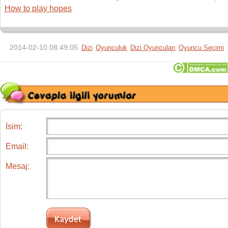
How to play hopes
2014-02-10 08:49:05
Dizi
Oyunculuk
Dizi Oyuncuları
Oyuncu Seçimi
İsim:
Email:
Mesaj: