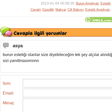
2013-01-04 00:58:29
Burun Ameliyatı
Estetik
Cerrahi
Güzellik
Makyaj
Cilt Bakımı
Estetik Ameliyatı
asya
burun estetiği olanlar size diyebileceğim tek şey alçılar alındı
sizi yanıltmasınnnnn
İsim:
Email:
Mesaj: