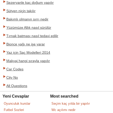
Sezeryanle kaç doğum yapılır
Sütyen niçin takılır
Bakımlı olmanın sırrı nedir
Yüzümüze Allık nasıl sürülür
Tırnak batması nasıl tedavi edilir
Bionce yağı ne işe yarar
Yaz için Saç Modelleri 2014
Makyaj hangi sırayla yapılır
Car Codes
City No
All Questions
Yeni Cevaplar
Most searched
Oyunculuk kurslar
Seçim kaç yılda bir yapılır
Futbol Sozleri
Wc açılımı nedir