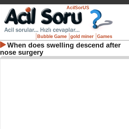
AcilSorUS
Bubble Game
gold miner
Games
When does swelling descend after
nose surgery