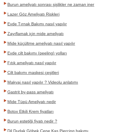
Burun ameliyatı sonrası şişlikler ne zaman iner
Lazer Göz Ameliyatı Riskleri
Evde Tırnak Bakımı nasıl yapılır
Zayıflamak için mide ameliyatı
Mide küçültme ameliyatı nasıl yapılır
Evde cilt bakımı (peeling) yolları
Fıtık ameliyatı nasıl yapılır
Cilt bakımı maskesi çeşitleri
Makyaj nasıl yapılır ? Videolu anlatımı
Gastrit by-pass ameliyatı
Mide Tüpü Ameliyatı nedir
Botox Etkili Krem fiyatları
Burun estetiği fiyatı nedir ?
Dil,Dudak,Göbek,Çene,Kaş Piercing bakımı