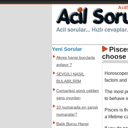
Aci
Pisce
Yeni Sorular
choose
Akrep hangi burçlarla
anlaşır ?
Horoscopes 
SEVGİLİ NASIL
factors and
BULABİLİRİM
Cumartesi günü çekilen
The most pr
şans oyunları
to behave i
10 numarada en şanslı
Pisces is 
numaralar?
a lifetime c
Balık Burcu Hangi