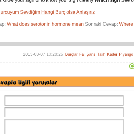
ot know your sign or to know your sign clearly
Which sign
See o
Burcuyum Sevdiğim Hangi Burç olsa Anlaşırız
ap:
What does serotonin hormone mean
Sonraki Cevap:
Where 
n
2013-03-07 10:28:25
Burçlar
Fal
Şans
Talih
Kader
Piyango