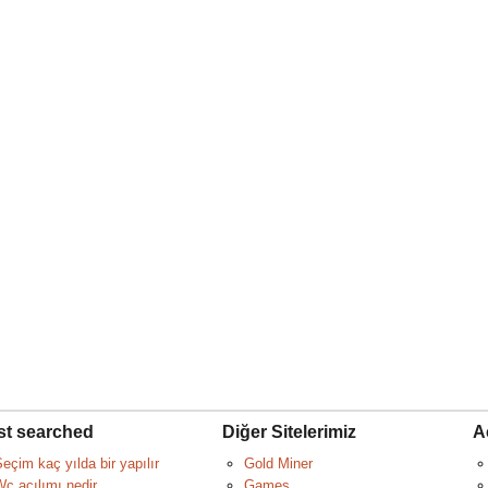
t searched
Diğer Sitelerimiz
A
eçim kaç yılda bir yapılır
Gold Miner
c açılımı nedir
Games