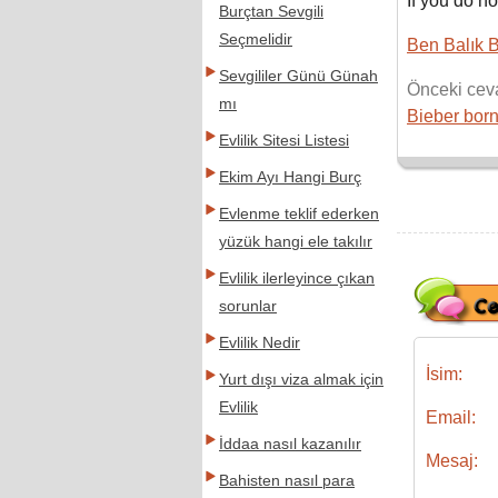
If you do n
Burçtan Sevgili
Seçmelidir
Ben Balık 
Sevgililer Günü Günah
Önceki cev
mı
Bieber bor
Evlilik Sitesi Listesi
Ekim Ayı Hangi Burç
Evlenme teklif ederken
yüzük hangi ele takılır
Evlilik ilerleyince çıkan
sorunlar
Evlilik Nedir
İsim:
Yurt dışı viza almak için
Evlilik
Email:
İddaa nasıl kazanılır
Mesaj:
Bahisten nasıl para