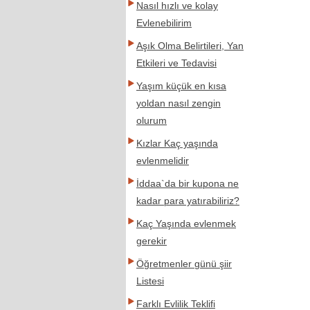
Nasıl hızlı ve kolay
Evlenebilirim
Aşık Olma Belirtileri, Yan
Etkileri ve Tedavisi
Yaşım küçük en kısa
yoldan nasıl zengin
olurum
Kızlar Kaç yaşında
evlenmelidir
İddaa`da bir kupona ne
kadar para yatırabiliriz?
Kaç Yaşında evlenmek
gerekir
Öğretmenler günü şiir
Listesi
Farklı Evlilik Teklifi