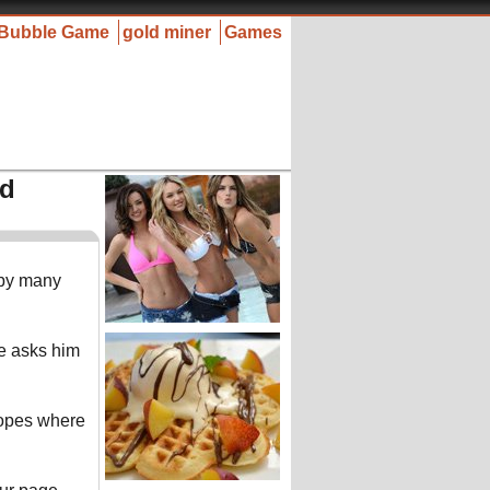
Bubble Game
gold miner
Games
ld
 by many
He asks him
copes where