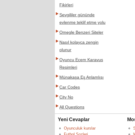
Fikirleri
Sevgililer gününde
evlenme teklif etme yolu
Omegle Benzeri Siteler
Nasıl kolayca zengin
olunur
Oyuncu Ecem Karavus
Resimleri
Münakaşa Eş Anlamlısı
Car Codes
City No
All Questions
Yeni Cevaplar
Mos
Oyunculuk kurslar
S
Futbol Sozleri
W