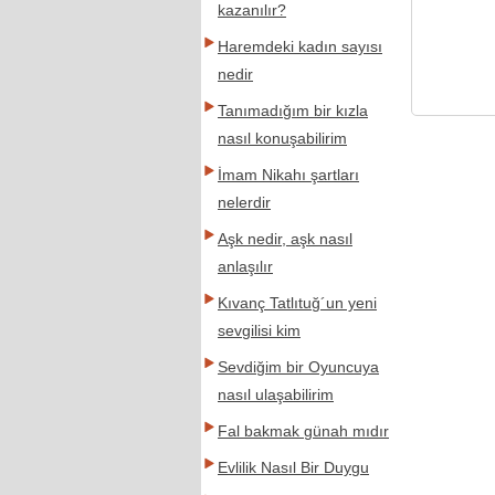
kazanılır?
Haremdeki kadın sayısı
nedir
Tanımadığım bir kızla
nasıl konuşabilirim
İmam Nikahı şartları
nelerdir
Aşk nedir, aşk nasıl
anlaşılır
Kıvanç Tatlıtuğ´un yeni
sevgilisi kim
Sevdiğim bir Oyuncuya
nasıl ulaşabilirim
Fal bakmak günah mıdır
Evlilik Nasıl Bir Duygu