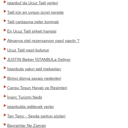
istanbul´da Ucuz Tatil yerleri
Tatil için en uygun ücret nerede
Tatil çantasına neler konmalı
En Ucuz Tatil şirketi hangisi
Almanya otel rezervasyon nasıl yapılır ?
Ucuz Tatil nasıl bulunur
JUSTIN Bieber İSTANBULa Geliyor
İstanbula yakın tatil mekanları
Birinci dünya savaşı nedenleri
Cansu Tosun Hayatı ve Resimleri
İnanç Turizmi Nedir
istanbulda gidilecek yerler
Tan Taşçı - Sevda şarkısı sözleri
Bayramlar Ne Zaman