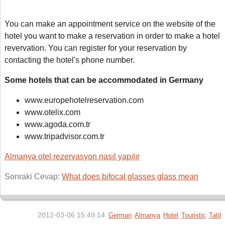
You can make an appointment service on the website of the
hotel you want to make a reservation in order to make a hotel
revervation. You can register for your reservation by
contacting the hotel's phone number.
Some hotels that can be accommodated in Germany
www.europehotelreservation.com
www.otelix.com
www.agoda.com.tr
www.tripadvisor.com.tr
Almanya otel rezervasyon nasıl yapılır
Sonraki Cevap:
What does bifocal glasses glass mean
2012-03-06 15:49:14
German
Almanya
Hotel
Touristic
Tatil