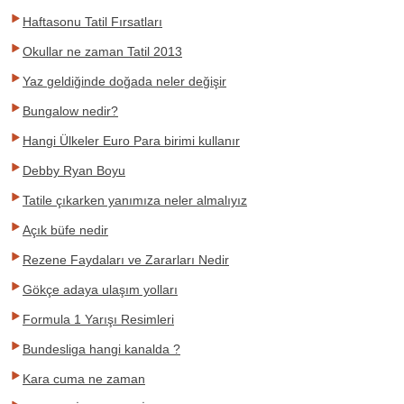
Haftasonu Tatil Fırsatları
Okullar ne zaman Tatil 2013
Yaz geldiğinde doğada neler değişir
Bungalow nedir?
Hangi Ülkeler Euro Para birimi kullanır
Debby Ryan Boyu
Tatile çıkarken yanımıza neler almalıyız
Açık büfe nedir
Rezene Faydaları ve Zararları Nedir
Gökçe adaya ulaşım yolları
Formula 1 Yarışı Resimleri
Bundesliga hangi kanalda ?
Kara cuma ne zaman