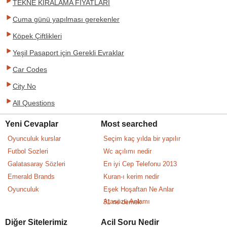
TEKNE KİRALAMA FİYATLARI
Cuma günü yapılması gerekenler
Köpek Çiftlikleri
Yeşil Pasaport için Gerekli Evraklar
Car Codes
City No
All Questions
Yeni Cevaplar
Most searched
Oyunculuk kurslar
Seçim kaç yılda bir yapılır
Futbol Sozleri
Wc açılımı nedir
Galatasaray Sözleri
En iyi Cep Telefonu 2013
Emerald Brands
Kuran-ı kerim nedir
Oyunculuk
Eşek Hoşaftan Ne Anlar
Atasözü Anlamı
31 ne demek
Diğer Sitelerimiz
Acil Soru Nedir